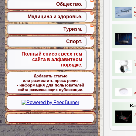
Общество.
Медицина и здоровье.
S
Туризм.
-
о
Спорт.
Полный список всех тем
сайта в алфавитном
-
T
порядке.
Добавить статью
или разместить пресс-релиз
- информация для пользователей
сайта размещающих публикации.
д
Ra
A