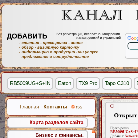
ДОБАВИТЬ
Без регистрации, бесплатно! Модерация.
языки русский и украинский
- статью
- пресс-релиз
- анонс
- обзор
- визитную карточку
- информацию о продукции или услуге
- предложение о сотрудничестве
RB5009UG+S+IN
Eaton
TX9 Pro
Tapo C310
Главная
Контакты
rss
Открыт 
Карта разделов сайта
Пресс-релиз.
RB5009UG+S+I
Бизнес и финансы.
Добавил:
Network