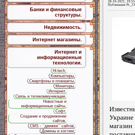
28-10-2021, 19:53
Публикация №_23
Банки и финансовые
структуры.
Недвижимость.
Интернет магазины.
Интернет и
информационные
технологии.
Hi-tech.
Компьютеры.
Смартфоны и планшеты.
Мониторы.
Интернет.
Связь и телекоммуникации.
Новостные и
информационные сайты.
Изве
Софт.
Украине
Создание и продвижение
сайтов.
мага
CMS - ``движки`` сайтов.
Домены и хостинг.
поставщ