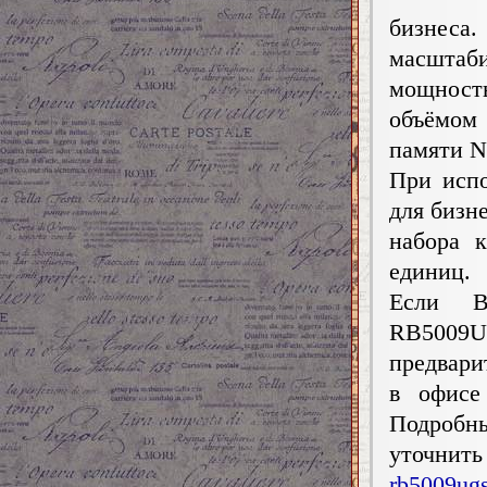
бизнес
масшта
мощност
объёмом
памяти N
При исп
для бизн
набора 
единиц.
Если В
RB5009
предвари
в офисе
Подроб
уточни
rb5009ugs