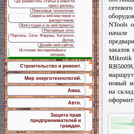
Где разместить статьи и новости
пресс-релизы.
сетевого
Поисковые технологии.
оборудо
Сервисы веб-мастеров и
раскрутчиков.
NTools о
Веб-студии и их веб-проекты.
Рекламные сети.
начал
Порталы. Сети. Форумы. Каталоги.
предвар
Доски.
Дизайн веб-сайтов.
заказов 
Источник бесперебойного
питания.
Mikrotik
RB5009
Строительство и ремонт.
маршрут
Мир энерготехнологий.
новый м
на склад
Авиа.
оформи
Авто.
Защита прав
предпринимателей и
граждан.