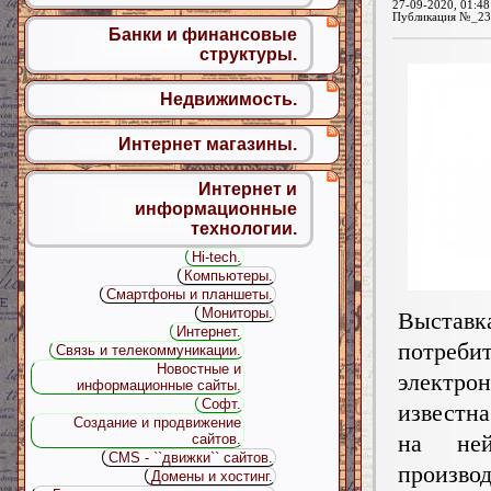
27-09-2020, 01:48
Публикация №_23
Банки и финансовые
структуры.
Недвижимость.
Интернет магазины.
Интернет и
информационные
технологии.
Hi-tech.
Компьютеры.
Смартфоны и планшеты.
Мониторы.
Выставк
Интернет.
потреби
Связь и телекоммуникации.
Новостные и
электр
информационные сайты.
Софт.
известн
Создание и продвижение
на не
сайтов.
CMS - ``движки`` сайтов.
произво
Домены и хостинг.