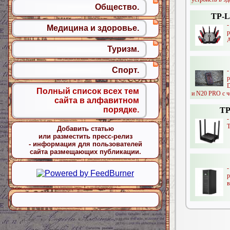
Общество.
TP-L
Медицина и здоровье.
р
A
Туризм.
Спорт.
D
Полный список всех тем
и N20 PRO с ч
сайта в алфавитном
порядке.
TP
T
Добавить статью
или разместить пресс-релиз
- информация для пользователей
сайта размещающих публикации.
-
в