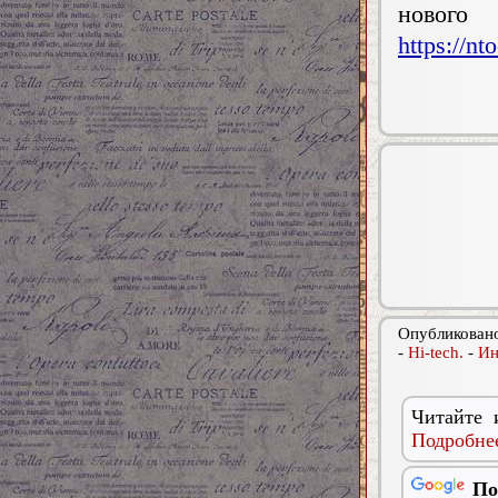
нового
https://nt
Опубликовано
-
Hi-tech.
-
Ин
Читайте 
Подробнее
По