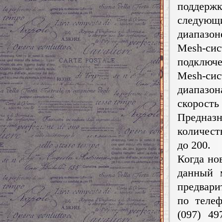
поддерж
следующи
диапазон
Mesh-си
подключе
Mesh-си
диапазон
скорость
Предна
количест
до 200.
Когда но
данный 
предвари
по телеф
(097) 49