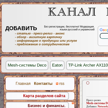
ДОБАВИТЬ
Без регистрации, бесплатно! Модерация.
языки русский и украинский
- статью
- пресс-релиз
- анонс
- обзор
- визитную карточку
- информацию о продукции или услуге
- предложение о сотрудничестве
Mesh-системы Deco
Eaton
TP-Link Archer AX11
Главная
Контакты
rss
Карта разделов сайта
Пресс-релиз.
Mesh-системы D
Бизнес и финансы.
Добавил:
Network