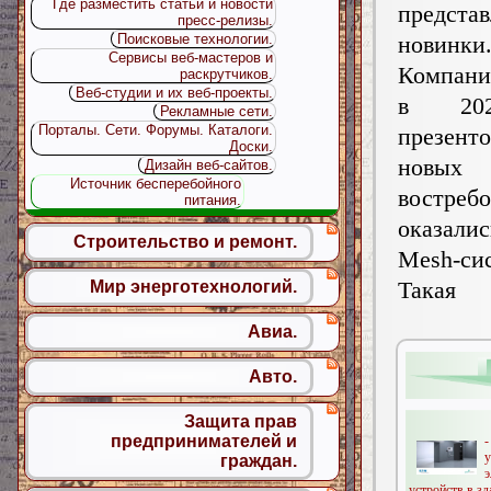
Где разместить статьи и новости
предста
пресс-релизы.
новинки
Поисковые технологии.
Сервисы веб-мастеров и
Компани
раскрутчиков.
Веб-студии и их веб-проекты.
в 20
Рекламные сети.
Порталы. Сети. Форумы. Каталоги.
презен
Доски.
новых 
Дизайн веб-сайтов.
Источник бесперебойного
востре
питания.
оказалис
Строительство и ремонт.
Mesh-си
Такая 
Мир энерготехнологий.
Авиа.
Авто.
Защита прав
предпринимателей и
-
граждан.
устройств в зд