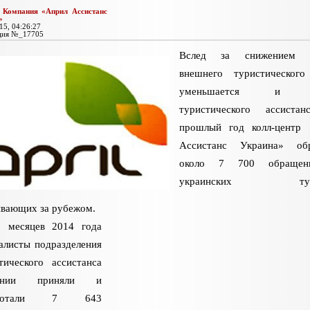
:
Компания «Април Ассистанс
»
15, 04:26:27
ция №_17705
Вслед за снижением 
внешнего туристического
уменьшается и р
туристического ассистан
прошлый год колл-центр 
Ассистанс Украина» обр
около 7 700 обращен
украинских тури
вающих за рубежом.
2 месяцев 2014 года
алисты подразделения
тического ассистанса
пании приняли и
аботали 7 643