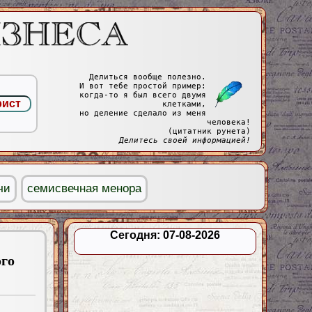
Делиться вообще полезно.
И вот тебе простой пример:
когда-то я был всего двумя
клетками,
но деление сделало из меня
человека!
(цитатник рунета)
Делитесь своей информацией!
чи
семисвечная менора
Сегодня: 07-08-2026
ого