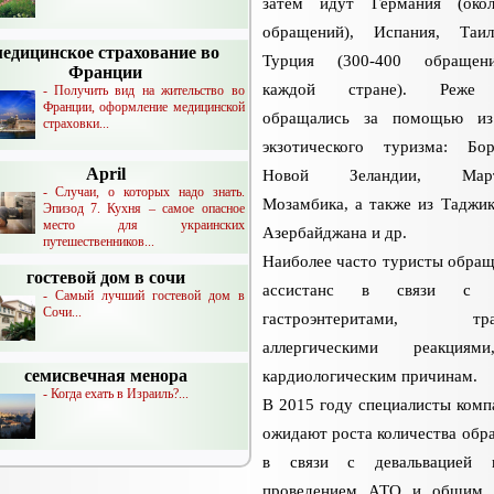
затем идут Германия (око
обращений), Испания, Таи
медицинское страхование во
Турция (300-400 обраще
Франции
каждой стране). Реже 
- Получить вид на жительство во
Франции, оформление медицинской
обращались за помощью из
страховки...
экзотического туризма: Бор
April
Новой Зеландии, Марти
- Случаи, о которых надо знать.
Мозамбика, а также из Таджик
Эпизод 7. Кухня – самое опасное
место для украинских
Азербайджана и др.
путешественников...
Наиболее часто туристы обращ
гостевой дом в сочи
ассистанс в связи с 
- Самый лучший гостевой дом в
Сочи...
гастроэнтеритами, тра
аллергическими реакция
семисвечная менора
кардиологическим причинам.
- Когда ехать в Израиль?...
В 2015 году специалисты комп
ожидают роста количества обр
в связи с девальвацией г
проведением АТО и общим 