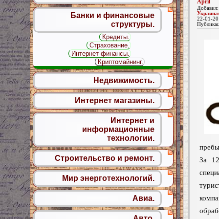
April
Добавил
Украина
Банки и финансовые
22-01-20
структуры.
Публика
Кредиты.
Страхование.
Интернет финансы.
Криптомайнинг.
Недвижимость.
Интернет магазины.
Интернет и
информационные
технологии.
пребы
Строительство и ремонт.
За 1
специ
Мир энерготехнологий.
турис
ком
Авиа.
обр
Авто.