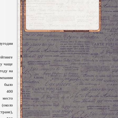
угодии
ейтинге
ду чаще
году на
омпании
 было
1 400
е место
 (около
тране),