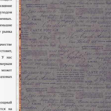
влияние
уходом
енных.
меньшие
е рынка
ачестве
стовит,
 У нас
меркам
о может
аховых
мощный
ется на