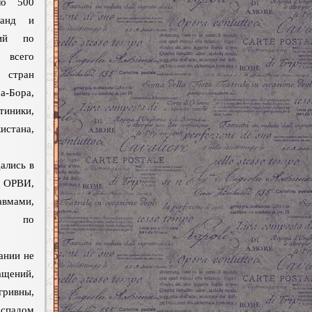
ло 500
ланд и
ний по
всего
 стран
а-Бора,
ники,
истана,
ались в
ОРВИ,
вмами,
ми, по
ании не
ащений,
ривны,
спадом