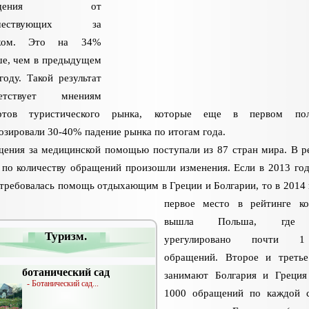
ращения от
ешествующих за
жом. Это на 34%
е, чем в предыдущем
году. Такой результат
ветствует мнениям
ертов туристического рынка, которые еще в первом пол
озировали 30-40% падение рынка по итогам года.
ения за медицинской помощью поступали из 87 стран мира. В р
 по количеству обращений произошли изменения. Если в 2013 го
 требовалась помощь отдыхающим в Греции и Болгарии, то в 2014 
первое место в рейтинге к
вышла Польша, где
Туризм.
урегулировано почти 
обращений. Второе и треть
ботанический сад
занимают Болгария и Греция
- Ботанический сад...
1000 обращений по каждой с