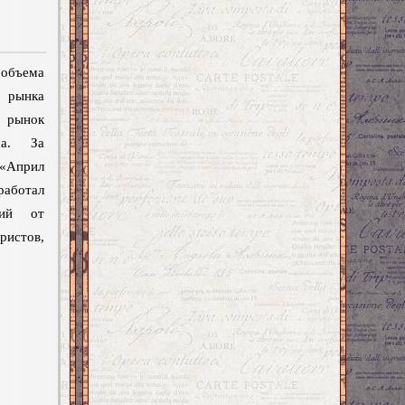
объема
 рынка
ынок
са. За
«Април
аботал
ий от
стов,