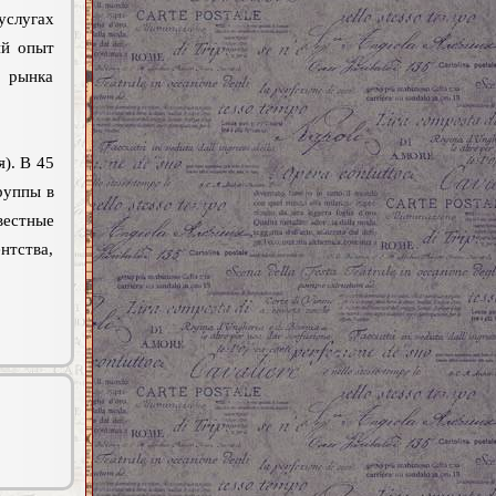
услугах
ий опыт
 рынка
я). В 45
руппы в
вестные
тства,