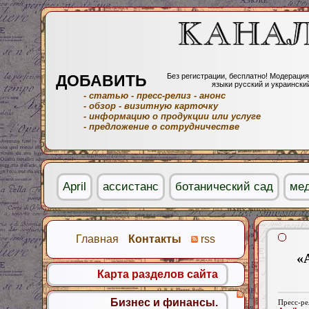
ДОБАВИТЬ
Без регистрации, бесплатно! Модерация
языки русский и украински
- статью
- пресс-релиз
- анонс
- обзор
- визитную карточку
- информацию о продукции или услуге
- предложение о сотрудничестве
April
ассистанс
ботанический сад
мед
Главная
Контакты
rss
«
Карта разделов сайта
Бизнес и финансы.
Пресс-ре