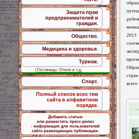
об
пут
Защита прав
предпринимателей и
рубе
граждан.
меньш
2013 
Общество.
соот
Медицина и здоровье.
эксп
прогн
Туризм.
Обращ
Гостиницы. Отели и т.д.
стран
Спорт.
всего
Полный список всех тем
сайта в алфавитном
порядке.
Добавить статью
или разместить пресс-релиз
- информация для пользователей
сайта размещающих публикации.