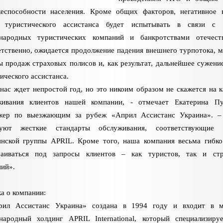
жеспособности населения. Кроме общих факторов, негативное 
 туристического ассистанса будет испытывать в связи с 
народных туристических компаний и банкротствами отечеств
тственно, ожидается продолжение падения внешнего турпотока, 
 продаж страховых полисов и, как результат, дальнейшее сужени
ического ассистанса.
нас ждет непростой год, но это никоим образом не скажется на к
живания клиентов нашей компании, - отмечает Екатерина Пу
жер по выезжающим за рубеж «Април Ассистанс Украина». –
вуют жесткие стандарты обслуживания, соответствующие 
инской группы APRIL. Кроме того, наша компания весьма гибк
раиваться под запросы клиентов – как туристов, так и стр
ий».
а о компании:
рил Ассистанс Украина» создана в 1994 году и входит в 
народный холдинг APRIL International, который специализиру