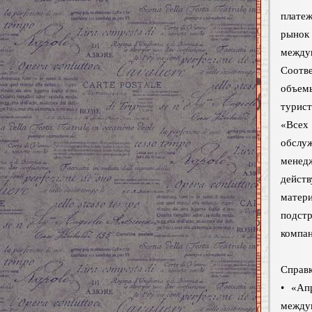
плате
рынок
между
Соотве
объемы
турист
«Всех 
обслу
менед
дейст
матер
подст
компан
Справк
• «Ап
между