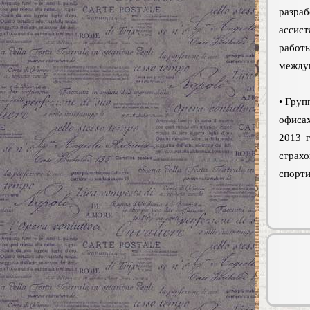
разра
ассист
работ
междун
• Груп
офисах
2013 г
страх
спорти