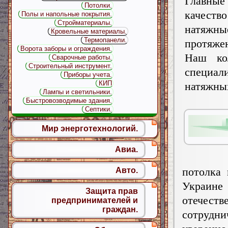
Главны
Потолки.
качеств
Полы и напольные покрытия.
Стройматериалы.
натяжн
Кровельные материалы.
Термопанели.
протяжен
Ворота заборы и ограждения.
Наш ко
Сварочные работы.
Строительный инструмент.
специа
Приборы учета.
КИП
натяжн
Лампы и светильники.
Быстровозводимые здания.
Септики.
Мир энерготехнологий.
Авиа.
потолка
Авто.
Украин
Защита прав
отечест
предпринимателей и
граждан.
сотрудни