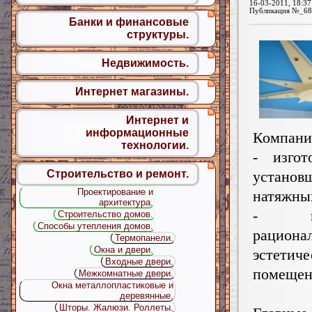
16-03-2011, 18:37
Публикация №_68
Банки и финансовые
структуры.
Недвижимость.
Интернет магазины.
Интернет и
информационные
Компани
технологии.
- изгот
установ
Строительство и ремонт.
Проектирование и
натяжны
архитектура.
- пре
Строительство домов.
Способы утепления домов.
рацион
Термопанели.
Окна и двери.
эстети
Входные двери.
помещен
Межкомнатные двери.
Окна металлопластиковые и
деревянные.
Шторы. Жалюзи. Роллеты.