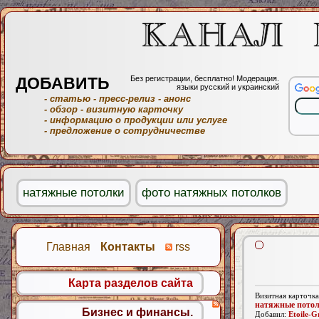
ДОБАВИТЬ
Без регистрации, бесплатно! Модерация.
языки русский и украинский
- статью
- пресс-релиз
- анонс
- обзор
- визитную карточку
- информацию о продукции или услуге
- предложение о сотрудничестве
натяжные потолки
фото натяжных потолков
Главная
Контакты
rss
Карта разделов сайта
Визитная карточка
натяжные пото
Бизнес и финансы.
Добавил:
Etoile-G