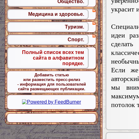
уверенно
Общество.
украсит 
Медицина и здоровье.
Специал
Туризм.
идеи ра
Спорт.
сделат
классиче
Полный список всех тем
сайта в алфавитном
необычны
порядке.
Если же
Добавить статью
авторски
или разместить пресс-релиз
- информация для пользователей
мы вним
сайта размещающих публикации.
максиму
потолок т