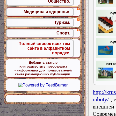
Общество.
Медицина и здоровье.
кр
п
Туризм.
Спорт.
кр
Полный список всех тем
-
сайта в алфавитном
порядке.
Добавить статью
мета
или разместить пресс-релиз
- информация для пользователей
д
сайта размещающих публикации.
http://kr
raboty/
, 
внешней
Современ