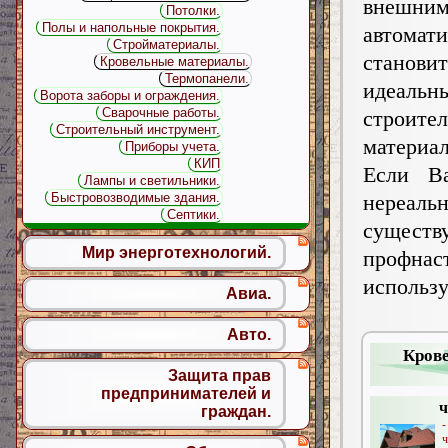
внешним
Потолки.
Полы и напольные покрытия.
автомат
Стройматериалы.
становит
Кровельные материалы.
Термопанели.
идеальн
Ворота заборы и ограждения.
Сварочные работы.
строите
Строительный инструмент.
материа
Приборы учета.
КИП
Если Ва
Лампы и светильники.
Быстровозводимые здания.
нереаль
Септики.
существ
Мир энерготехнологий.
профнаст
исполь
Авиа.
Авто.
Кров
Защита прав
предпринимателей и
ч
граждан.
ч