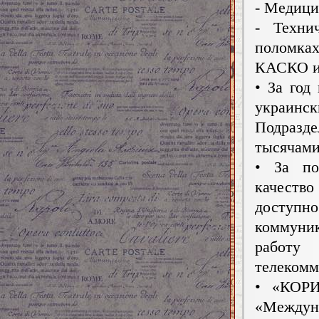
- Медици
- Техни
поломка
КАСКО и
• За год
украин
Подразд
тысячами
• За по
качество
доступ
коммуни
работу
телекомм
• «КОРИ
«Междуна