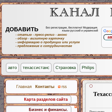
ДОБАВИТЬ
Без регистрации, бесплатно! Модерация.
языки русский и украинский
- статью
- пресс-релиз
- анонс
- обзор
- визитную карточку
- информацию о продукции или услуге
- предложение о сотрудничестве
авто
техассистанс
Страховка
Philips
Главная
Контакты
rss
Техасс
Карта разделов сайта
Бизнес и финансы.
Пресс-релиз.