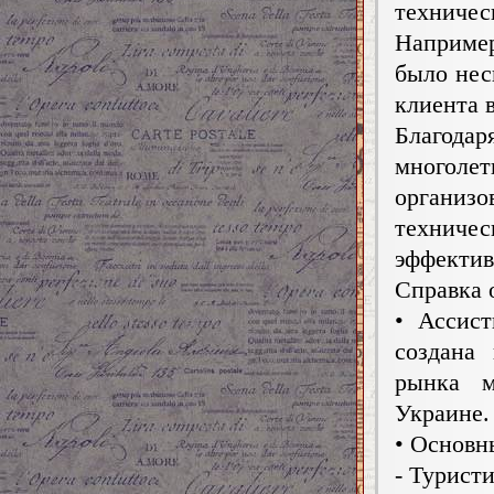
технич
Например
было нес
клиента 
Благод
многол
органи
техниче
эффектив
Справка 
• Ассис
создана
рынка м
Украине.
• Основн
- Турист