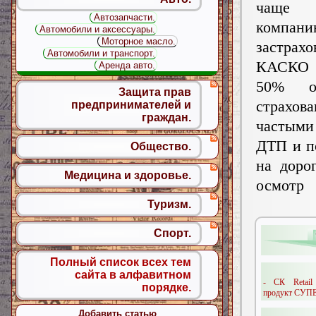
чаще 
Автозапчасти.
компани
Автомобили и аксессуары.
Моторное масло.
застрах
Автомобили и транспорт.
КАСКО
Аренда авто.
50% об
Защита прав
страхов
предпринимателей и
граждан.
частыми
ДТП и п
Общество.
на доро
Медицина и здоровье.
осмотр
Туризм.
Спорт.
Полный список всех тем
сайта в алфавитном
- СК Retail
порядке.
продукт СУП
Добавить статью