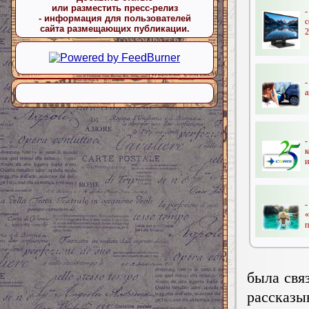
или разместить пресс-релиз
- информация для пользователей
сайта размещающих публикации.
2
а
-
и
п
была свя
расска