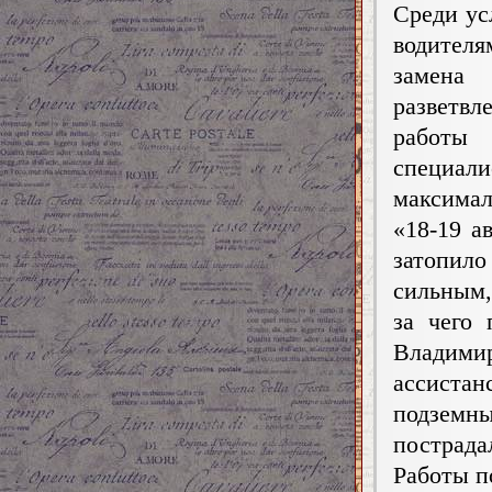
Среди ус
водител
замена
разветвл
работы
специали
максимал
«18-19 а
затопил
сильным,
за чего 
Владим
ассиста
подземны
пострада
Работы п