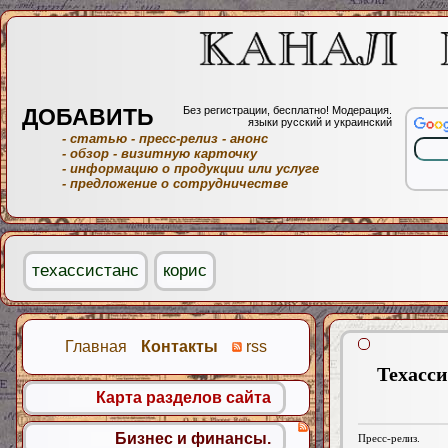
ДОБАВИТЬ
Без регистрации, бесплатно! Модерация.
языки русский и украинский
- статью
- пресс-релиз
- анонс
- обзор
- визитную карточку
- информацию о продукции или услуге
- предложение о сотрудничестве
техассистанс
корис
Главная
Контакты
rss
Техасс
Карта разделов сайта
Бизнес и финансы.
Пресс-релиз.