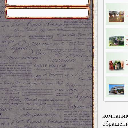
-
к
с
о
-
компани
обращени