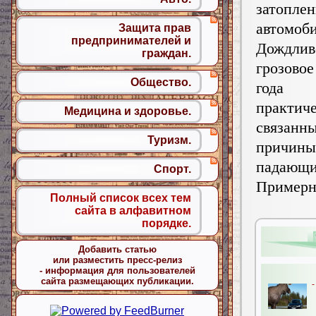
затопле
автомоби
Защита прав
предпринимателей и
Дожд
граждан.
грозовое
Общество.
года 
практич
Медицина и здоровье.
связан
Туризм.
причин
падающим
Спорт.
Пример
Полный список всех тем
сайта в алфавитном
порядке.
Добавить статью
или разместить пресс-релиз
- информация для пользователей
сайта размещающих публикации.
-