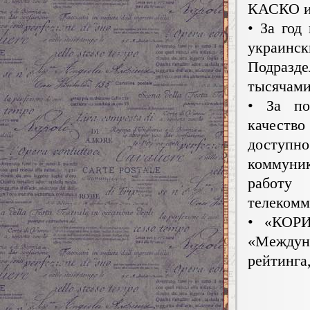
КАСКО и
• За год
украин
Подразд
тысячами
• За по
качество
доступ
коммуни
работу
телекомм
• «КОРИ
«Междуна
рейтинга