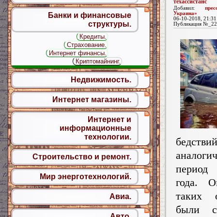
техассистанс
Добавил:
пре
Украина»
Банки и финансовые
06-10-2018, 21:31
структуры.
Публикация №_22
Кредиты.
Страхование.
Интернет финансы.
Криптомайнинг.
Недвижимость.
Интернет магазины.
Интернет и
информационные
технологии.
бедстви
аналоги
Строительство и ремонт.
период
Мир энерготехнологий.
года. 
таких 
Авиа.
были с
Авто.