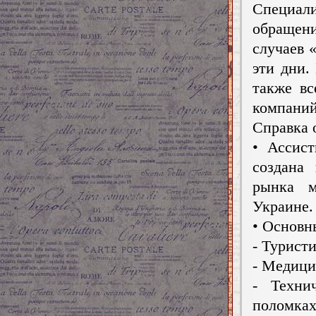
Специа
обращен
случаев 
эти дни.
также вс
компани
Справка 
• Ассис
создана
рынка м
Украине.
• Основн
- Турист
- Медици
- Техни
поломка