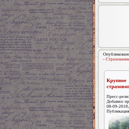
Опубликовано
-
Страхование
Крупное
страхово
Пресс-релиз
Добавил: п
08-09-2018,
Публикаци