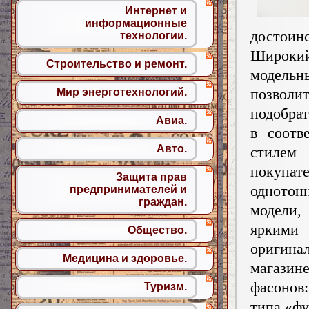
Интернет и
информационные
достоинс
технологии.
Широки
Строительство и ремонт.
модел
позволи
Мир энерготехнологий.
подобра
Авиа.
в соотв
Авто.
стилем
покупат
Защита прав
однотон
предпринимателей и
граждан.
модели,
яркими 
Общество.
оригина
Медицина и здоровье.
магази
фасонов:
Туризм.
типа «фу