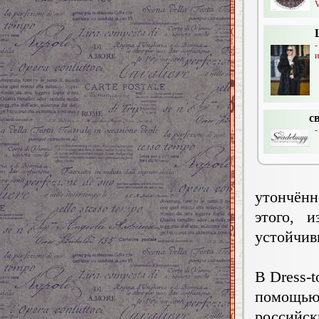
V
-
и
с
-
утончён
этого, 
устойчив
В Dress-
помощью
российс