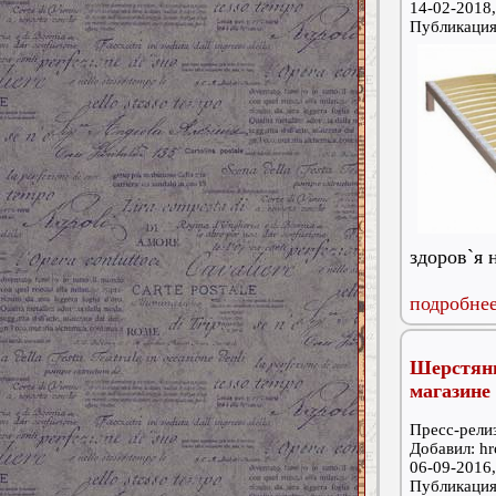
14-02-2018,
Публикаци
здоров`я 
подробнее
Шерстяны
магазине
Пресс-релиз
Добавил: hr
06-09-2016,
Публикаци