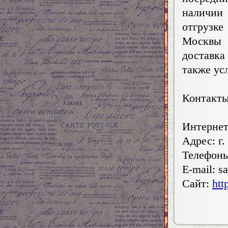
наличии 
отгрузке
Москвы 
доставка
также ус
Контакты
Интернет
Адрес: г.
Телефоны:
E-mail:
sa
Сайт:
htt