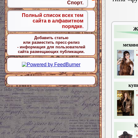
Спорт.
Полный список всех тем
сайта в алфавитном
порядке.
Ж
Добавить статью
или разместить пресс-релиз
мехово
- информация для пользователей
сайта размещающих публикации.
к
куп
о
К
-
а