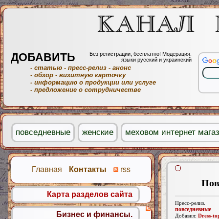
ДОБАВИТЬ
Без регистрации, бесплатно! Модерация.
языки русский и украинский
- статью
- пресс-релиз
- анонс
- обзор
- визитную карточку
- информацию о продукции или услуге
- предложение о сотрудничестве
повседневные
женские
меховом интернет мага
Главная
Контакты
rss
Пов
Карта разделов сайта
Пресс-релиз.
повседневные
Бизнес и финансы.
Добавил:
Dress-to