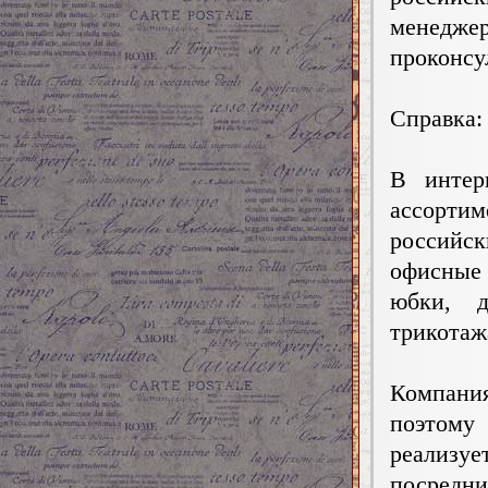
менедже
проконсу
Справка:
В интерн
ассорти
российск
офисные
юбки, д
трикотаж
Компания
поэтому
реализуе
посредни