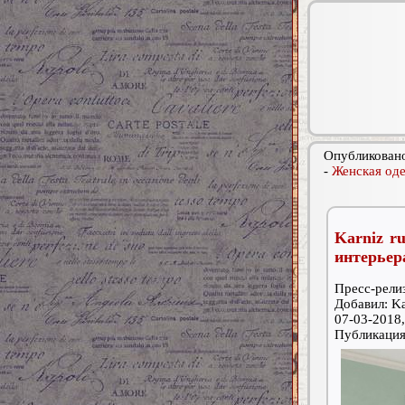
Опубликовано
-
Женская од
Karniz r
интерьер
Пресс-релиз
Добавил: Ka
07-03-2018,
Публикаци