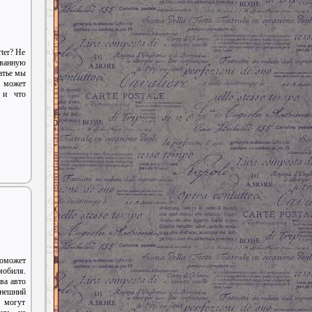
ter? Не
ванную
атье мы
 может
 и что
может
мобиля.
ва авто
внешний
е могут