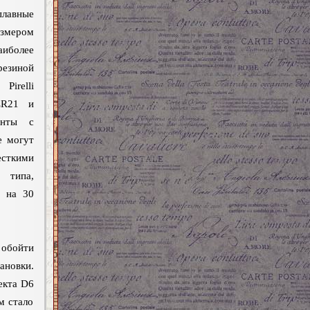
плавные
азмером
аиболее
езиной
Pirelli
ZR21 и
анты с
е могут
есткими
 типа,
с на 30
 обойти
новки.
екта D6
м стало