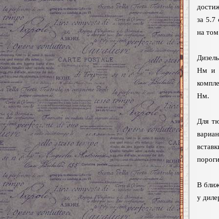
достиж
за 5.7
на том
Дизель
Нм и 
компле
Нм.
Для тю
вариан
вставк
пороги
В бли
у дил