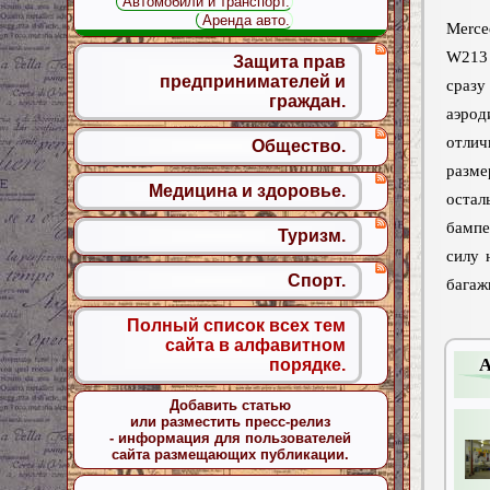
Автомобили и транспорт.
Аренда авто.
Merc
W213
Защита прав
предпринимателей и
сра
граждан.
аэрод
отлич
Общество.
разме
Медицина и здоровье.
остал
бампе
Туризм.
силу 
Спорт.
багаж
Полный список всех тем
сайта в алфавитном
А
порядке.
Добавить статью
или разместить пресс-релиз
- информация для пользователей
сайта размещающих публикации.