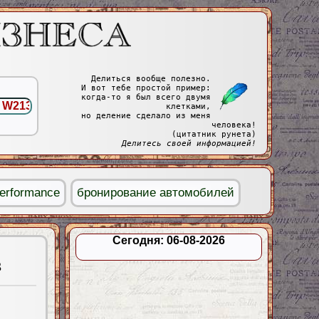
Делиться вообще полезно.
И вот тебе простой пример:
когда-то я был всего двумя
клетками,
но деление сделало из меня
человека!
(цитатник рунета)
Делитесь своей информацией!
erformance
бронирование автомобилей
Сегодня: 06-08-2026
3