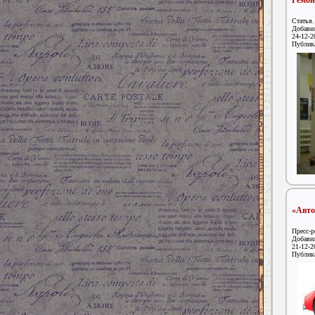
Ремон
Статья.
Добавил
24-12-2
Публик
«Авто
Пресс-р
Добавил
21-12-2
Публик