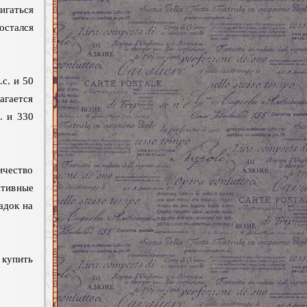
игаться
остался
с. и 50
агается
. и 330
ичество
ативные
адок на
 купить