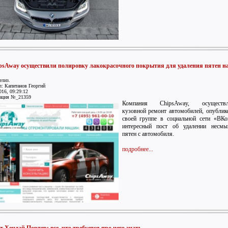
psAway осуществили полировку лакокрасочного покрытия для удаления пятен на
елиз.
: Капитанов Георгий
016, 09:29:12
ация №_21359
Компания ChipsAway, осуществ
кузовной ремонт автомобилей, опублик
своей группе в социальной сети «ВКо
интересный пост об удалении несмы
пятен с автомобиля.
подробнее...