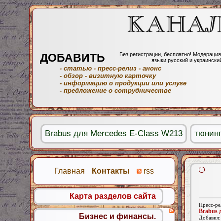
ДОБАВИТЬ
Без регистрации, бесплатно! Модерация
языки русский и украински
- статью
- пресс-релиз
- анонс
- обзор
- визитную карточку
- информацию о продукции или услуге
- предложение о сотрудничестве
Brabus для Mercedes E-Class W213
тюнинг
Главная
Контакты
rss
Карта разделов сайта
Пресс-ре
Brabus 
Бизнес и финансы.
Добавил