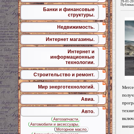
29-01-20
Публика
Банки и финансовые
структуры.
Недвижимость.
Интернет магазины.
Интернет и
информационные
технологии.
Строительство и ремонт.
Мир энерготехнологий.
Merc
полу
Авиа.
прогр
техни
Авто.
вклю
Автозапчасти.
Автомобили и аксессуары.
внешн
Моторное масло.