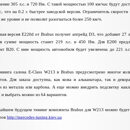
ение 305 л.с. и 720 Нм. С такой мощностью 100 км/час будут дост
 с, что на 0.2 с быстрее заводской версии. Ограничитель скорости 
 же уровне и не позволит разогнаться более 250 км/ч.
ная версия E220d от Brabus получит апгрейд D3, что добавит 27 л.
в сумме мощность станет 219 л.с. и 450 Нм. Для E200 предл
кт B20. С ним мощность автомобиля будет увеличена до 221 л.с
нинга салона E-Class W213 в Brabus предусмотрено многое кол
тов. Для заказа доступна, как кожа и альканатара, так и декор
и из металла или карбона. А еще можно внедрить подсветку накл
 и выбрать можно из 64 вариантов.
жайшем будущем тюнинг комплекты Brabus для W213 можно будет
еров
http://mercedes-tuning.kiev.ua