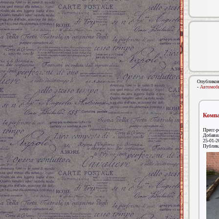
Опубликов
-
Автомоби
Компа
Пресс-р
Добави
25-01-2
Публик