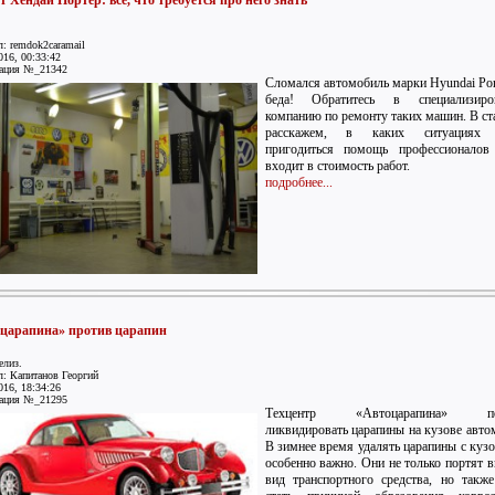
т Хендай Портер: все, что требуется про него знать
: remdok2caramail
016, 00:33:42
ация №_21342
Сломался автомобиль марки Hyundai Por
беда! Обратитесь в специализиро
компанию по ремонту таких машин. В ст
расскажем, в каких ситуациях
пригодиться помощь профессионалов
входит в стоимость работ.
подробнее...
царапина» против царапин
елиз.
: Капитанов Георгий
016, 18:34:26
ация №_21295
Техцентр «Автоцарапина» по
ликвидировать царапины на кузове авто
В зимнее время удалять царапины с кузо
особенно важно. Они не только портят 
вид транспортного средства, но такж