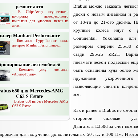
Brabus можно заказать легкос
ремонт авто
- В ChipsAway осуществили
диски с новым дизайном и р
полировку лакокрасочного
покрытия для удаления пятен на
от 18-ти до 21-ого дюйма. Н
авто...
крупные колеса идут с р
дилер Manhart Performance
Continental, Yokohama или 
- Компания Гуру-Тюнинг стала
дилером Manhart Performance...
размером спереди 255/30 
сзади 295/25 ZR21. Вари
пневматической подвеской ещ
бронирование автомобилей
- Комплекс услуг компании
быть оснащены куда более ж
«АрморГрупп»...
пружинами укороченного
позволяющие снизить клирен
rabus 650 для Mercedes-AMG
мм.
C63 S Estate
- Brabus 650 на базе Mercedes-AMG
C63 S Estate...
Как и ранее в Brabus не смогли
стороной силовые уста
Двигатель E350d за счет компл
прокачан для получения дополнительных 50 л.с. и 100 Нм. Итого