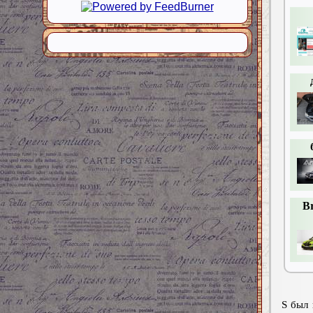
B
S был 