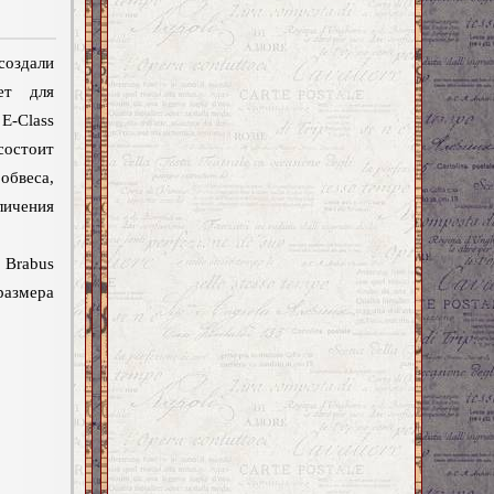
оздали
ет для
E-Class
состоит
бвеса,
ичения
Brabus
размера