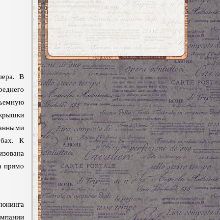
пера. В
реднего
дъемную
 крышки
ванными
убах. К
зована
а прямо
нинга
мпании