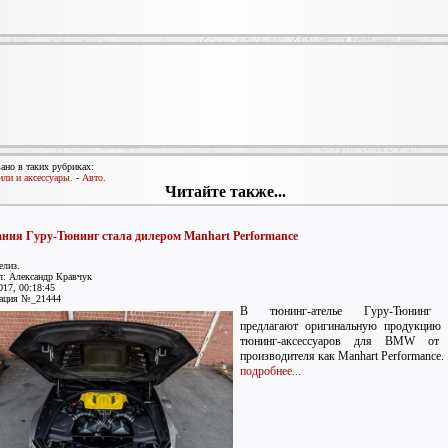
ано в таких рубриках:
ли и аксессуары.
-
Авто.
Читайте также...
ния Гуру-Тюнинг стала дилером Manhart Performance
елиз.
л: Александр Кравчук
017, 00:18:45
ация №_21444
В тюнинг-ателье Гуру-Тюнинг 
предлагают оригинальную продукцию 
тюнинг-аксессуаров для BMW от 
производителя как Manhart Performance.
подробнее...