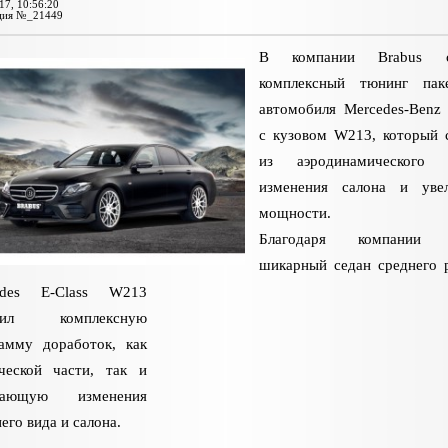
17, 10:56:20
ция №_21449
В компании Brabus с
комплексный тюнинг пак
автомобиля Mercedes-Benz 
с кузовом W213, который 
из аэродинамического о
изменения салона и увел
мощности.
Благодаря компании 
шикарный седан среднего 
edes E-Class W213
чил комплексную
амму доработок, как
ческой части, так и
чающую изменения
его вида и салона.