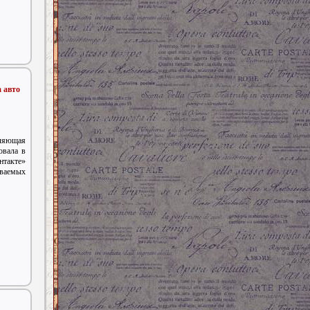
 авто
ляющая
овала в
нтакте»
ваемых