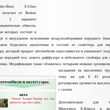
edes-Benz E-Class
 получил от Brabus
зу 2 варианта
инамических обвесов,
ие которых состоит в
ре и визуальном исполнении воздухозаборников переднего бам
ьном боди-киты аналогичны и состоят из сплиттера для пе
ра, который придает автомобилю агрессивности и уменьшает по
на передней оси, нового диффузора и небольшого спойлера для
ника. Модификация также обзавелась четырьмя новыми хромиро
насадками на выхлопных тр
тому же для E 43 реали
втомобили и аксессуары.
регулировка громкости выхлоп
с салона.
авто
- Ремонт Хендай Портер: все, что
Дополнительно для тю
требуется про него знать...
Мерседеса Е-Класса в ко