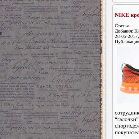
NIKE кро
Статья.
Добавил: К
28-05-2017,
Публикаци
сотрудни
“галочки
спортодеж
покупател