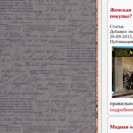
Женская
покупке?
Статья.
Добавил: m
26-09-2015,
Публикаци
правильно
подробнее
Модная о