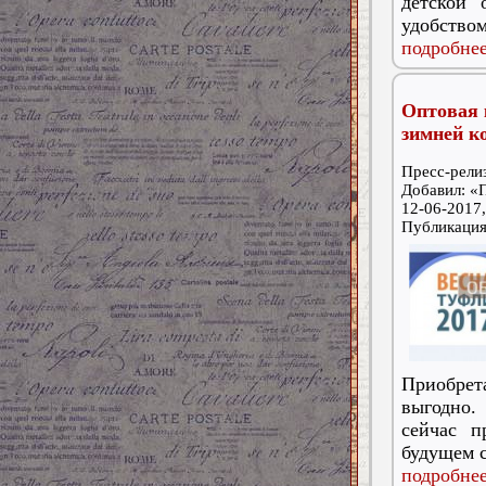
детской 
удобством
подробнее
Оптовая 
зимней к
Пресс-релиз
Добавил: «
12-06-2017,
Публикаци
Приобре
выгодно.
сейчас п
будущем с
подробнее