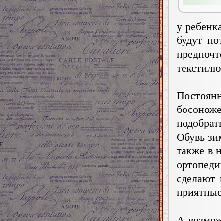
у ребенк
будут по
предпоч
текстилю
Постоя
босоноже
подобрат
Обувь зи
также в 
ортопед
сделают 
приятны
А возмож