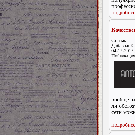
професси
подробнее
Качестве
Статья.
Добавил: К
04-12-2015,
Публикаци
вообще з
ли обстоя
сети мож
подробнее