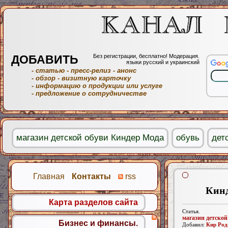
ДОБАВИТЬ
Без регистрации, бесплатно! Модерация.
языки русский и украинский
- статью
- пресс-релиз
- анонс
- обзор
- визитную карточку
- информацию о продукции или услуге
- предложение о сотрудничестве
магазин детской обуви Киндер Мода
обувь
дет
Главная
Контакты
rss
Кинд
Карта разделов сайта
Статья.
магазин детско
Бизнес и финансы.
Добавил:
Кир Род