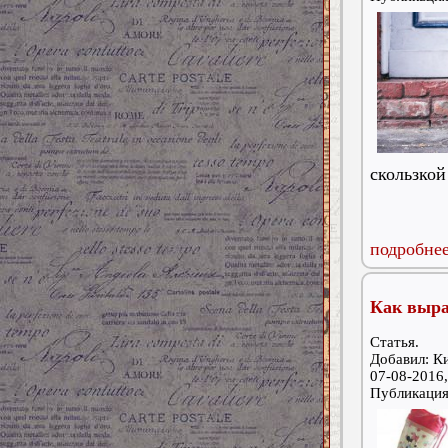
скользкой
подробнее
Как выра
Статья.
Добавил: К
07-08-2016,
Публикаци