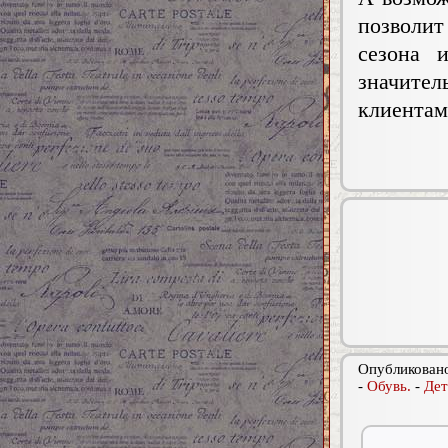
позволи
сезона 
значите
клиентам 
Опубликовано
-
Обувь.
-
Дет