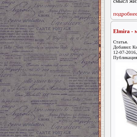
смысл жиз
подробнее
Elmira -
Статья.
Добавил: К
12-07-2016,
Публикаци