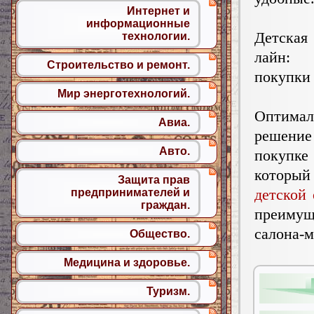
Интернет и
информационные
Детская
технологии.
лайн: 
Строительство и ремонт.
покупки
Мир энерготехнологий.
Оптимал
Авиа.
реше
Авто.
покупк
который
Защита прав
детской
предпринимателей и
граждан.
преимущ
салона-
Общество.
Медицина и здоровье.
Туризм.