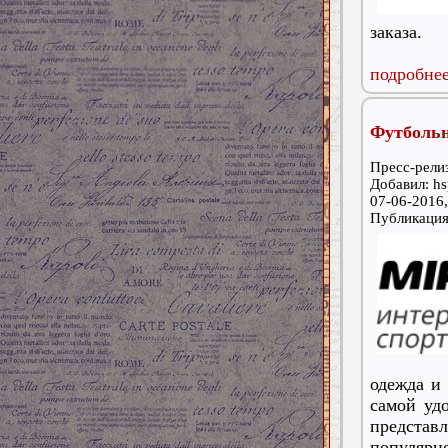
заказа.
подробнее
Футбольн
Пресс-релиз
Добавил: hs
07-06-2016,
Публикаци
одежда и 
самой уд
представ
популя