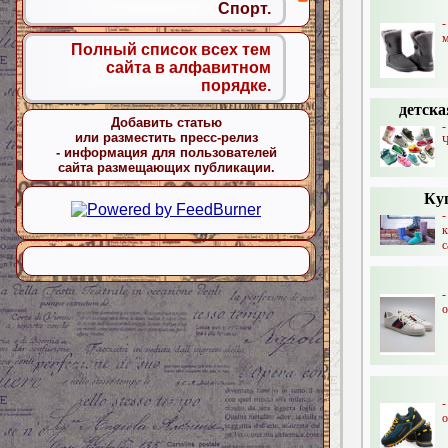
Спорт.
м
Полный список всех тем
сайта в алфавитном
порядке.
детск
Добавить статью
или разместить пресс-релиз
Ч
- информация для пользователей
сайта размещающих публикации.
Куп
к
с
-
о
о