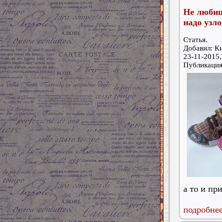
Не любиш
надо узло
Статья.
Добавил: К
23-11-2015,
Публикаци
а то и пр
подробнее