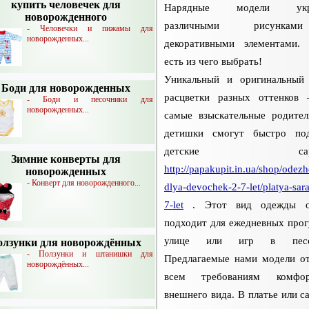
купить человечек для
Нарядные модели укр
новорожденного
различными рисунк
- Человечки и пижамы для
новорожденных...
декоративными элементами.
есть из чего выбрать!
Уникальный и оригинальный
Боди для новорожденных
расцветки разных оттенков
- Боди и песочники для
новорожденных...
самые взыскательные родите
детишки смогут быстро под
детские сара
Зимние конверты для
http://papakupit.in.ua/shop/odezh
новорожденных
- Конверт для новорожденного...
dlya-devochek-2-7-let/platya-sar
7-let
. Этот вид одежды о
подходит для ежедневных прог
улице или игр в песоч
олзунки для новорождённых
- Ползунки и штанишки для
Предлагаемые нами модели о
новорождённых...
всем требованиям комф
внешнего вида. В платье или с