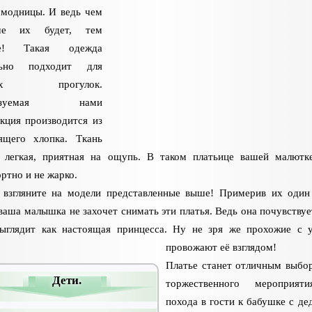
модницы. И ведь чем
ше их будет, тем
е! Такая одежда
льно подходит для
них прогулок.
лизуемая нами
кция производится из
ящего хлопка. Ткань
 легкая, приятная на ощупь. В таком платьице вашей малютк
ртно и не жарко.
взгляните на модели представленные выше! Примерив их один
 ваша малышка не захочет снимать эти платья. Ведь она почувствует
ыглядит как настоящая принцесса. Ну не зря же прохожие с 
провожают её взглядом!
Платье станет отличным выбо
Дети.
торжественного мероприят
похода в гости к бабушке с де