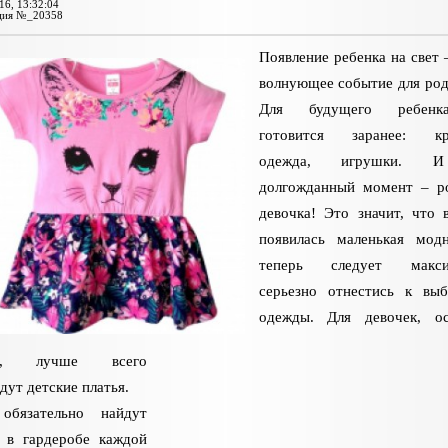
16, 13:32:04
ция №_20358
Появление ребенка на свет 
волнующее событие для род
Для будущего ребенк
готовится заранее: кро
одежда, игрушки. 
долгожданный момент – р
девочка! Это значит, что 
появилась маленькая мод
теперь следует макси
серьезно отнестись к вы
одежды. Для девочек, ос
ом, лучше всего
дут детские платья.
обязательно найдут
 в гардеробе каждой