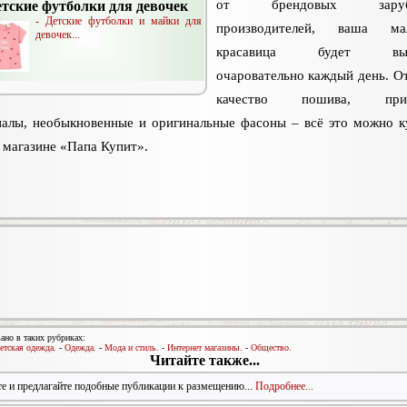
от брендовых заруб
етские футболки для девочек
- Детские футболки и майки для
производителей, ваша мал
девочек...
красавица будет выгл
очаровательно каждый день. О
качество пошива, прир
алы, необыкновенные и оригинальные фасоны – всё это можно к
магазине «Папа Купит».
ано в таких рубриках:
етская одежда.
-
Одежда.
-
Мода и стиль.
-
Интернет магазины.
-
Общество.
Читайте также...
е и предлагайте подобные публикации к размещению...
Подробнее...