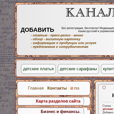
ДОБАВИТЬ
Без регистрации, бесплатно! Модерация
языки русский и украински
- статью
- пресс-релиз
- анонс
- обзор
- визитную карточку
- информацию о продукции или услуге
- предложение о сотрудничестве
детские платья
детские сарафаны
купит
Главная
Контакты
rss
Карта разделов сайта
Статья.
детские
Бизнес и финансы.
Добавил