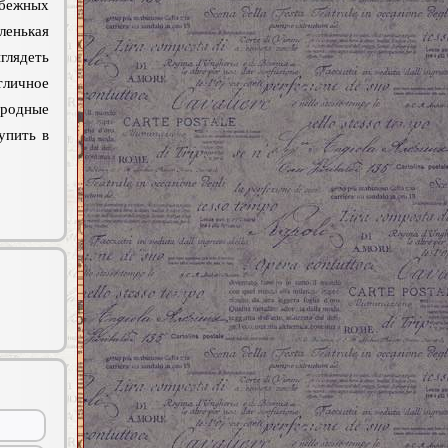
ежных
енькая
ядеть
тличное
одные
упить в