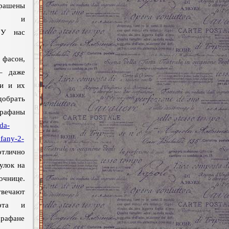
ашены
ами и
 У нас
 фасон,
 – даже
ли и их
обрать
фаны
da-
afany-2-
тлично
улок на
нице.
твечают
орта и
арафане