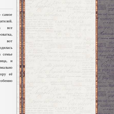
– самое
ителей.
а все
ватка,
И вот
одилась
в семье
ница, и
мально
бору её
обенно