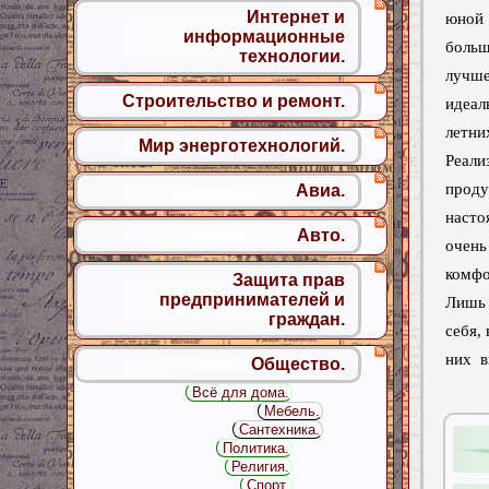
Интернет и
юной 
информационные
боль
технологии.
лучш
Строительство и ремонт.
идеа
лет
Мир энерготехнологий.
Реа
проду
Авиа.
насто
Авто.
очень
комфо
Защита прав
предпринимателей и
Лишь 
граждан.
себя,
них в
Общество.
Всё для дома.
Мебель.
Сантехника.
Политика.
Религия.
Спорт.