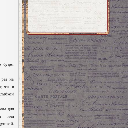
е будет
 раз на
, что в
улыбкой
ром для
ия или
душкой.