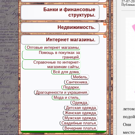
27-07-20
Публика
Банки и финансовые
структуры.
Недвижимость.
Интернет магазины.
Оптовые интернет магазины.
Помощь в покупках за
границей.
Справочные по интернет-
магазинам сайты.
Всё для дома.
Мебель.
Сантехника.
Подарки.
Драгоценности и украшения.
Мода и стиль.
Одежда.
Детская одежда.
лет
Женская одежда.
подой
Мужская одежда.
Свадебные платья.
Они 
Вечерние платья.
место