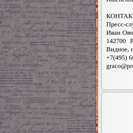
КОНТА
Пресс-с
Иван Овч
142700 Р
Видное, 
+7(495) 6
graco@prd