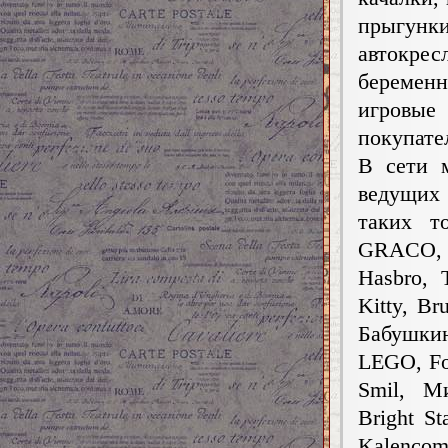
прыгунки
автокре
беремен
игровы
покупате
В сети 
ведущих 
таких т
GRACO, 
Hasbro, 
Kitty, Br
Бабушкин
LEGO, Fo
Smil, М
Bright St
Kalencom