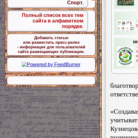
Спорт.
Полный список всех тем
-
сайта в алфавитном
р
порядке.
Добавить статью
ш
или разместить пресс-релиз
- информация для пользователей
сайта размещающих публикации.
ш
п
благотв
ответств
«Создав
учитыват
Кузнецо
розничн