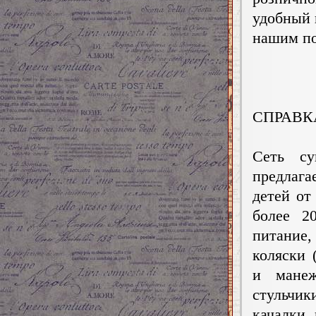
удобный 
нашим по
СПРАВК
Сеть су
предлаг
детей от
более 2
питание,
коляски 
и манеж
стульчик
качалки,