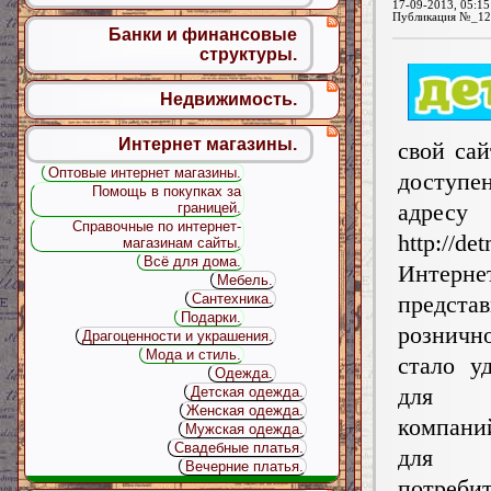
17-09-2013, 05:15
Публикация №_12
Банки и финансовые
структуры.
Недвижимость.
Интернет магазины.
свой сай
Оптовые интернет магазины.
дост
Помощь в покупках за
адресу
границей.
Справочные по интернет-
http://det
магазинам сайты.
Всё для дома.
Интерне
Мебель.
представ
Сантехника.
Подарки.
рознич
Драгоценности и украшения.
Мода и стиль.
стало у
Одежда.
для 
Детская одежда.
Женская одежда.
компан
Мужская одежда.
Свадебные платья.
для к
Вечерние платья.
потребит