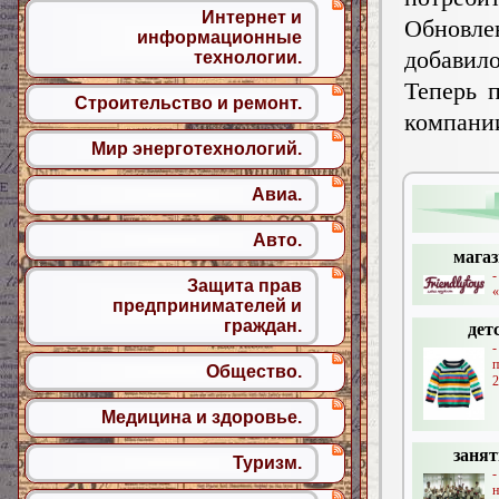
Интернет и
Обновле
информационные
добавил
технологии.
Теперь 
Строительство и ремонт.
компании
Мир энерготехнологий.
Авиа.
Авто.
магаз
-
Защита прав
«
предпринимателей и
граждан.
дет
Общество.
2
Медицина и здоровье.
занят
Туризм.
н