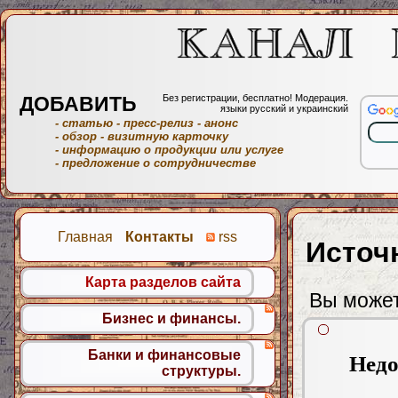
ДОБАВИТЬ
Без регистрации, бесплатно! Модерация.
языки русский и украинский
- статью
- пресс-релиз
- анонс
- обзор
- визитную карточку
- информацию о продукции или услуге
- предложение о сотрудничестве
Главная
Контакты
rss
Источ
Карта разделов сайта
Вы может
Бизнес и финансы.
Банки и финансовые
Недо
структуры.