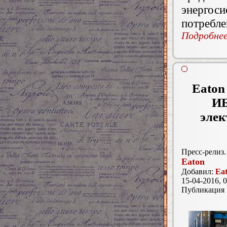
энергос
потребле
Подробнее.
Eaton
ИБ
элек
Пресс-релиз.
Eaton
Добавил:
Ea
15-04-2016, 0
Публикация