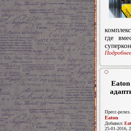
комплек
где вме
суперкон
Подробнее.
Eaton
адапт
Пресс-релиз.
Eaton
Добавил:
Ea
25-01-2016, 2