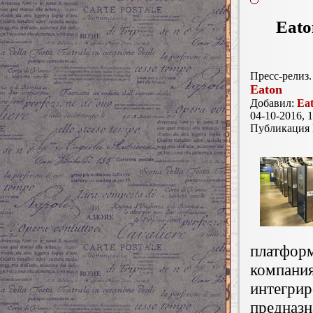
Eato
Пресс-релиз.
Eaton
Добавил:
Ea
04-10-2016, 1
Публикация
платформ
компани
интегрир
предна