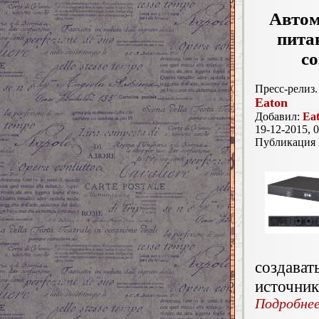
Автом
пита
со
Пресс-релиз.
Eaton
Добавил:
Ea
19-12-2015, 0
Публикация
создава
источник
Подробнее.