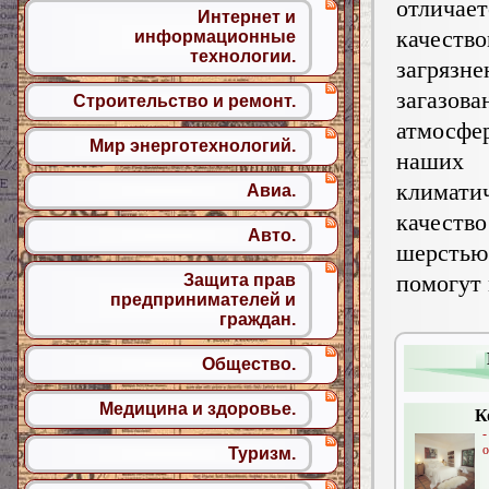
отличае
Интернет и
качество
информационные
технологии.
загряз
загазов
Строительство и ремонт.
атмос
Мир энерготехнологий.
наших
климати
Авиа.
качеств
Авто.
шерсть
помогут
Защита прав
предпринимателей и
граждан.
Общество.
Медицина и здоровье.
К
о
Туризм.