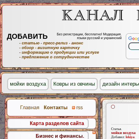
ДОБАВИТЬ
Без регистрации, бесплатно! Модерация.
языки русский и украинский
- статью
- пресс-релиз
- анонс
- обзор
- визитную карточку
- информацию о продукции или услуге
- предложение о сотрудничестве
мойки воздуха
Ковры из овчины
дизайн интерь
Главная
Контакты
rss
Карта разделов сайта
Статья.
мойки воздуха
Бизнес и финансы.
Добавил:
lekiya