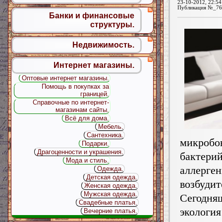
23-10-2012, 22:54
Публикация №_76
Банки и финансовые
структуры.
Недвижимость.
Интернет магазины.
Оптовые интернет магазины.
Помощь в покупках за
границей.
Справочные по интернет-
магазинам сайты.
Всё для дома.
Мебель.
Сантехника.
микробо
Подарки.
Драгоценности и украшения.
бактерий
Мода и стиль.
аллерге
Одежда.
Детская одежда.
возбудит
Женская одежда.
Мужская одежда.
Сегодня
Свадебные платья.
экология
Вечерние платья.