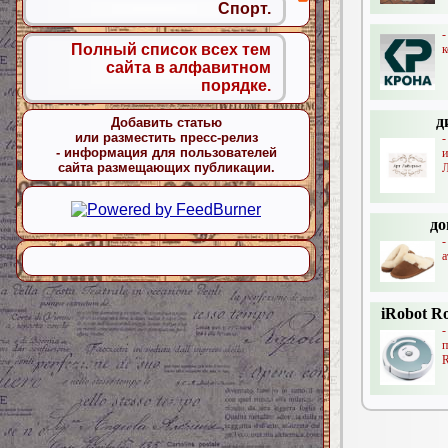
Спорт.
Полный список всех тем
к
сайта в алфавитном
порядке.
д
Добавить статью
или разместить пресс-релиз
- информация для пользователей
сайта размещающих публикации.
Л
до
-
а
iRobot R
R