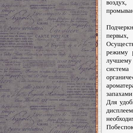
воздух,
промыва
Подчерк
первых, 
Осущест
режиму 
лучшему
систем
органи
аромате
запахами
Для удоб
дисплее
необходи
Побеспок