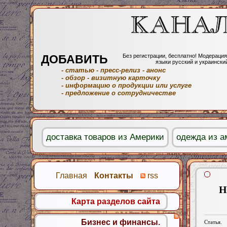
ДОБАВИТЬ
Без регистрации, бесплатно! Модерация
языки русский и украински
- статью
- пресс-релиз
- анонс
- обзор
- визитную карточку
- информацию о продукции или услуге
- предложение о сотрудничестве
доставка товаров из Америки
одежда из а
Главная
Контакты
rss
Н
Карта разделов сайта
Бизнес и финансы.
Статья.