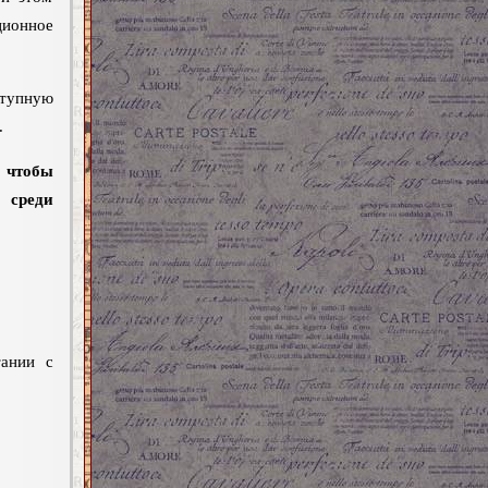
ионное
ступную
.
 чтобы
 среди
тании с