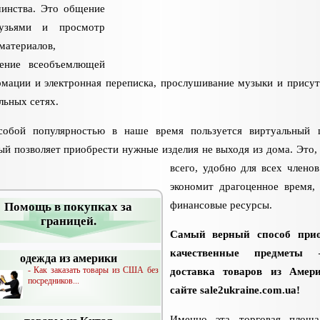
инства. Это общение
узьями и просмотр
материалов,
чение всеобъемлющей
мации и электронная переписка, прослушивание музыки и присут
льных сетях.
обой популярностью в наше время пользуется виртуальный 
ый позволяет приобрести нужные изделия не выходя из дома. Это,
всего, удобно для всех членов
экономит драгоценное время,
финансовые ресурсы.
Помощь в покупках за
границей.
Самый верный способ прио
качественные предметы
одежда из америки
- Как заказать товары из США без
доставка товаров из Амер
посредников...
сайте sale2ukraine.com.ua!
Именно эта торговая площа