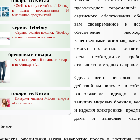
товары из Китая
- OSell: к концу сентября 2013 года
превосходном современной 
в Китае насчитывалось 14
миллионов предприятий...
сервисного обслуживания об
вам своевременное и дос
сервис Tebebuy
обеспечение необход
- Сервис онлайн-покупок TebeBuy
снизил стоимость доставки...
качественными экземплярами, 
смогут полностью соответс
брендовые товары
всем необходимым требо
- Как заполучить брендовые товары
и не обнищать?...
стильности и модных направле
Сделав всего несколько п
действий вы получает в собс
товары из Китая
распоряжение одежду и
- Интернет-магазин Miotao теперь в
ведущих мировых брендов, ко
«ВКонтакте»...
и изделия электроники, предм
дома и запасные част
билей.
роцедура оформления заказа невероятно проста и доступна, п