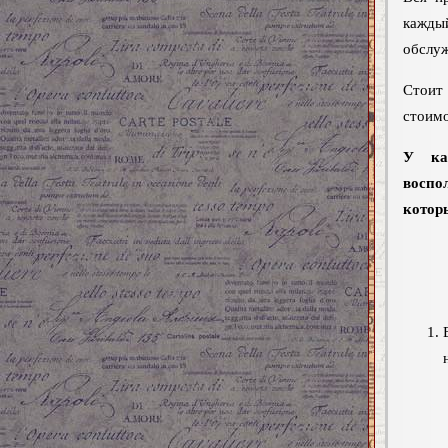
кажды
обслуж
Стоит
стоимо
У ка
восп
котор