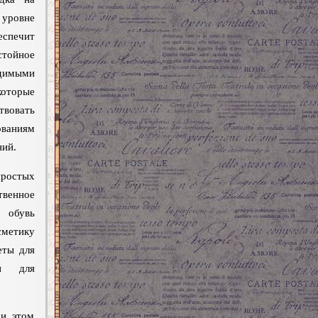
уровне
еспечит
тойное
имыми
которые
твовать
ваниям
ний.
ростых
твенное
 обувь
сметику
еты для
и для
ри этом