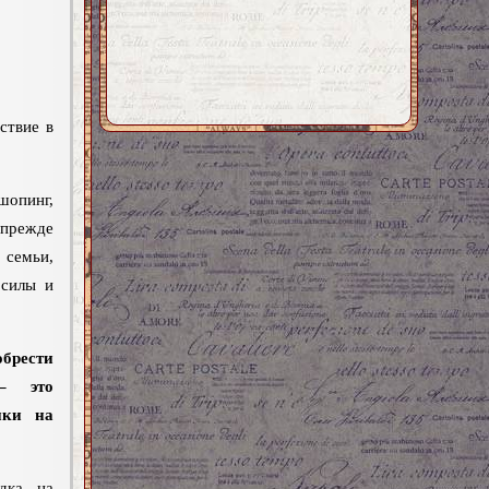
ствие в
шопинг,
 прежде
 семьи,
 силы и
брести
 – это
ики на
дка на