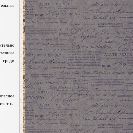
тельные
ительно
твенные
 среди
пасное
ияет на