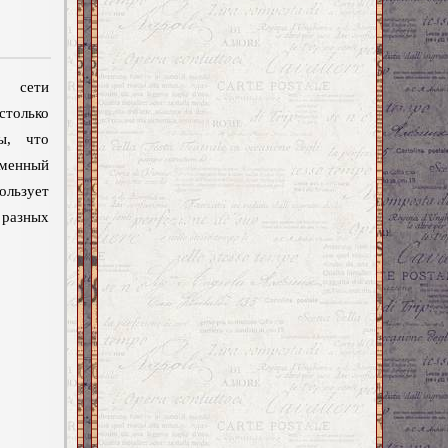
й сети
столько
ы, что
менный
ользует
азных