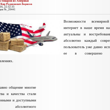
а товаров из Америки
:
Кир Родионович Борисов
16, 22:32:35
ция №_20441
Возможности всемирно
интернет в наше время на
актуальны и востребован
абсолютно каждый совре
пользователь уже давно исп
ее в совершено р
влениях.
авно общение многие
тва и качества стали
енными и доступными
 абсолютного