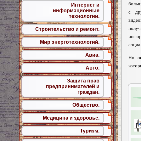
больш
Интернет и
информационные
с др
технологии.
видео
полу
Строительство и ремонт.
инфор
Мир энерготехнологий.
социа
Авиа.
Но ос
котор
Авто.
Защита прав
предпринимателей и
граждан.
Общество.
Медицина и здоровье.
Туризм.