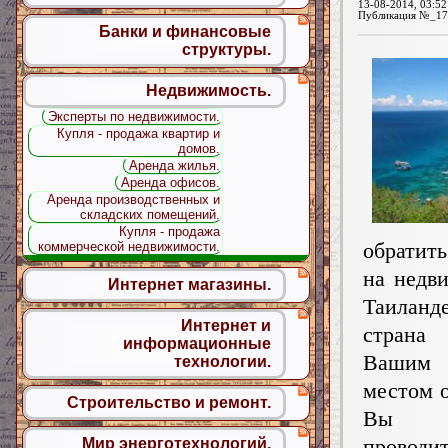
13-08-2014, 03:52
Публикация №_17
Банки и финансовые
структуры.
Недвижимость.
Эксперты по недвижимости.
Купля - продажа квартир и
домов.
Аренда жилья.
Аренда офисов.
Аренда производственных и
складских помещений.
Купля - продажа
обратит
коммерческой недвижимости.
на недв
Интернет магазины.
Таила
Интернет и
стран
информационные
Вашим
технологии.
местом о
Строительство и ремонт.
Вы с
провод
Мир энерготехнологий.