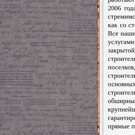
2006 го
стремимс
как со с
Все наши
услугам
закрыто
строит
поселк
строите
основны
строите
обширные
крупней
гаранти
прямые п