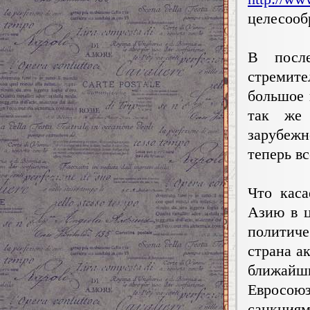
целесооб
В после
стремит
большое 
так же
зарубеж
теперь в
Что каса
Азию в ц
политич
страна а
ближай
Евросою
санкция