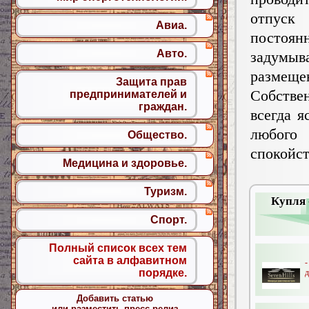
отпуск
Авиа.
посто
Авто.
задум
размещен
Защита прав
Собстве
предпринимателей и
граждан.
всегда я
любого
Общество.
спокойст
Медицина и здоровье.
Туризм.
Купля 
Спорт.
Полный список всех тем
сайта в алфавитном
порядке.
д
Добавить статью
или разместить пресс-релиз