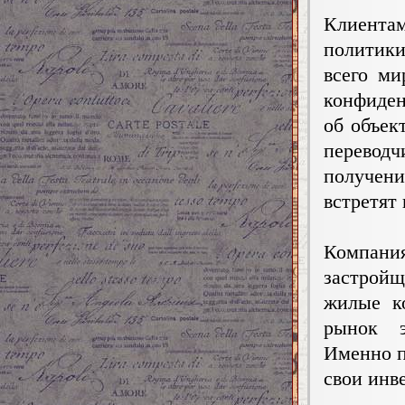
Клиента
политики
всего м
конфиден
об объек
перевод
получени
встретят 
Компани
застрой
жилые к
рынок э
Именно п
свои инв