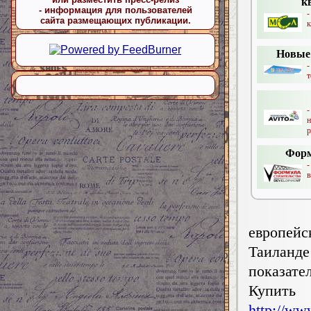
к
- информация для пользователей
сайта размещающих публикации.
к
Новые
-
т
н
р
Форм
-
в
европейс
Таиланде
показат
Купи
http://ww