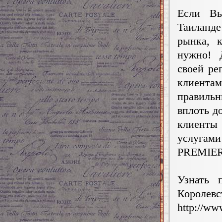
Если Вы
Таиланде
рынка, 
нужно! 
своей ре
клиента
правиль
вплоть д
клиенты 
услугам
PREMIER 
Узнать 
Королев
http://ww