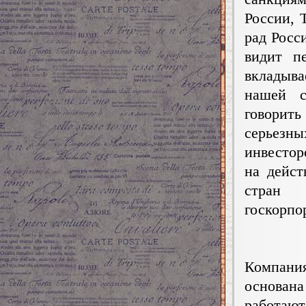
России, 
рад Росс
видит п
вкладыва
нашей с
говорит
серьезн
инвестор
на дейст
стран 
госкорпор
Компания
основан
работают