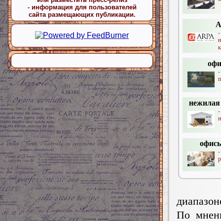
- информация для пользователей
сайта размещающих публикации.
A
-
к
офи
-
п
нежилая
н
офисы
-
р
диапазон
По мнен