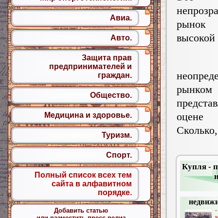
непрозр
Авиа.
рынок
высоко
Авто.
Защита прав
предпринимателей и
неопре
граждан.
рынком
Общество.
предста
оцене
Медицина и здоровье.
Сколько
Туризм.
Спорт.
Купля - 
Полный список всех тем
сайта в алфавитном
порядке.
недвижи
Добавить статью
м
или разместить пресс-релиз