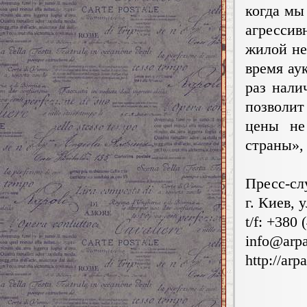
когда мы
агресси
жилой не
время ау
раз нали
позволи
цены не
страны»,
Пресс-сл
г. Киев, 
t/f: +380 
info@arp
http://arp