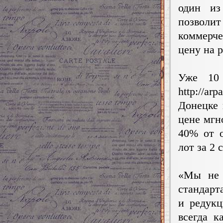
один из
позволи
коммерче
цену на 
Уже 10
http://ar
Донецке 
цене мгн
40% от о
лот за 2 
«Мы не 
стандарт
и редук
всегда к