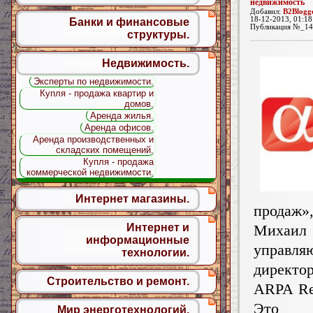
недвижимость
Добавил:
B2Blogg
18-12-2013, 01:18
Банки и финансовые
Публикация №_14
структуры.
Недвижимость.
Эксперты по недвижимости.
Купля - продажа квартир и
домов.
Аренда жилья.
Аренда офисов.
Аренда производственных и
складских помещений.
Купля - продажа
коммерческой недвижимости.
Интернет магазины.
продаж»
Михаил
Интернет и
информационные
управля
технологии.
директо
Строительство и ремонт.
ARPA Rea
Это н
Мир энерготехнологий.