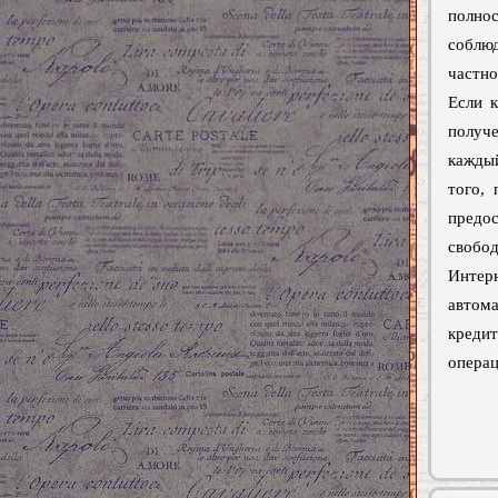
полнос
соблюд
частно
Если к
получе
каждый
того, 
предо
свобод
Инте
автома
кредит
операц