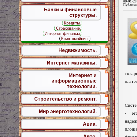
09-01-20
Публика
Банки и финансовые
структуры.
Кредиты.
Страхование.
Интернет финансы.
Криптомайнинг.
Недвижимость.
Интернет магазины.
това
Интернет и
информационные
платеж
технологии.
Строительство и ремонт.
Систе
Мир энерготехнологий.
- эт
наде
Авиа.
площ
Авто.