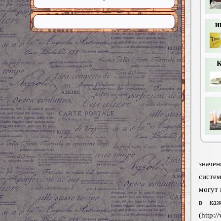
и
К
значе
систе
могут 
в каж
(http: