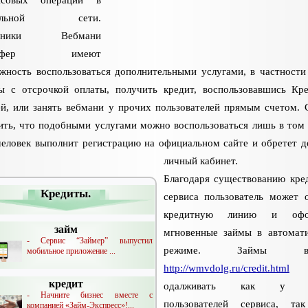
нсовых операций в
бальной сети.
стники Вебмани
нсфер имеют
жность воспользоваться дополнительными услугами, в частности
ы с отсрочкой оплаты, получить кредит, воспользовавшись Кр
й, или занять вебмани у прочих пользователей прямым счетом. 
ить, что подобными услугами можно воспользоваться лишь в том 
человек выполнит регистрацию на официальном сайте и обретет д
личный кабинет.
Благодаря существованию кре
Кредиты.
сервиса пользователь может 
кредитную линию и офо
займ
мгновенные займы в автомат
- Сервис “Займер” выпустил
режиме. Займы веб
мобильное приложение ...
http://wmvdolg.ru/credit.html
м
кредит
одалживать как у д
- Начните бизнес вместе с
пользователей сервиса, т
компанией «Займ-Экспресс»!...