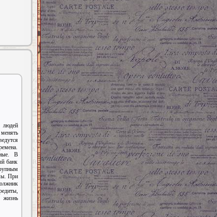
 людей
менять
едутся
ремена.
ные. В
ый банк
рупным
мы. При
олжник
едиты,
жизнь