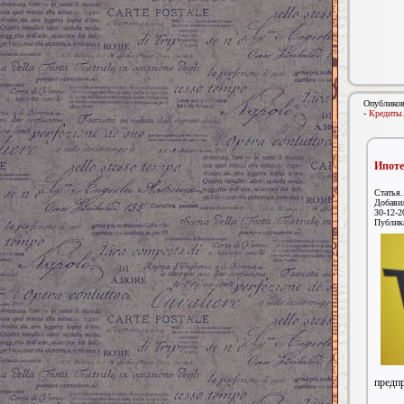
Опубликов
-
Кредиты
Ипоте
Статья.
Добави
30-12-2
Публик
предпр