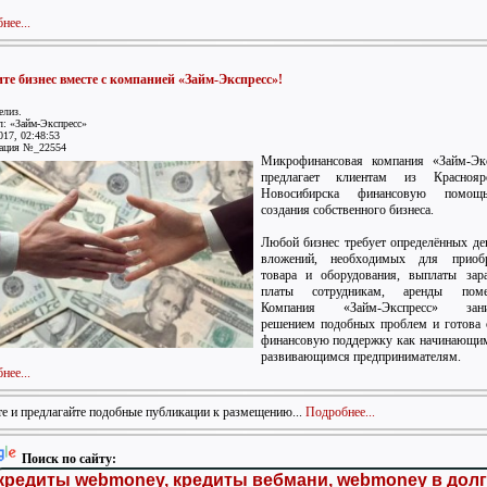
нее...
те бизнес вместе с компанией «Займ-Экспресс»!
елиз.
: «Займ-Экспресс»
017, 02:48:53
ация №_22554
Микрофинансовая компания «Займ-Экс
предлагает клиентам из Красноя
Новосибирска финансовую помо
создания собственного бизнеса.
Любой бизнес требует определённых д
вложений, необходимых для приобр
товара и оборудования, выплаты зар
платы сотрудникам, аренды поме
Компания «Займ-Экспресс» зани
решением подобных проблем и готова 
финансовую поддержку как начинающим
развивающимся предпринимателям.
нее...
е и предлагайте подобные публикации к размещению...
Подробнее...
Поиск по сайту: