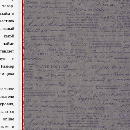
 товар.
озайм в
астник
льный
 какой
 займе
тавляет
нную в
 Размер
емщика
альное
ователи
уровня,
иваются
online
ликом и