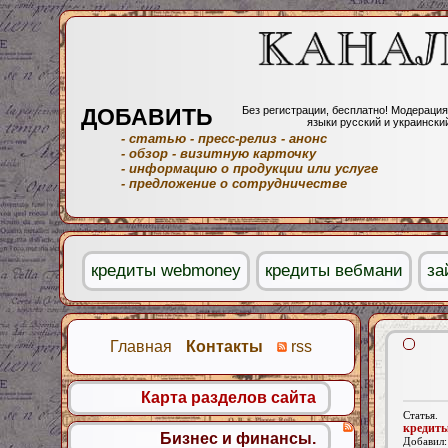
ДОБАВИТЬ
Без регистрации, бесплатно! Модерация
языки русский и украински
- статью
- пресс-релиз
- анонс
- обзор
- визитную карточку
- информацию о продукции или услуге
- предложение о сотрудничестве
кредиты webmoney
кредиты вебмани
за
Главная
Контакты
rss
Карта разделов сайта
Статья.
кредит
Бизнес и финансы.
Добавил