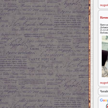
подроб
Начни
Пресс-р
Добавил
21-12-2
Публик
подроб
Читайт