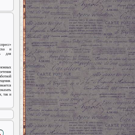
пресс»
рска и
щь для
енежных
етения
аботной
щения.
мается
оказать
, так и