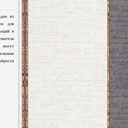
одна из
ок для
раций в
ватели
могут
тельным
обрести