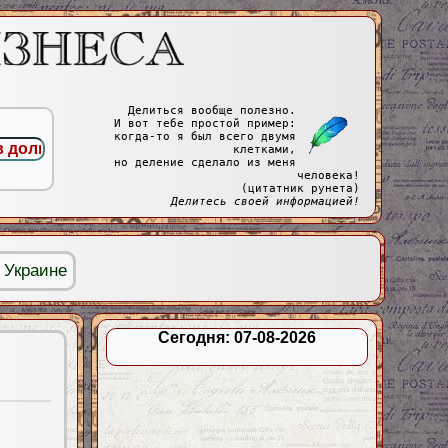
Делиться вообще полезно.
И вот тебе простой пример:
когда-то я был всего двумя
клетками,
но деление сделало из меня
человека!
(цитатник рунета)
Делитесь своей информацией!
 Украине
Сегодня: 07-08-2026