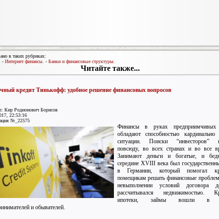
ано в таких рубриках:
.
-
Интернет финансы.
-
Банки и финансовые структуры.
Читайте также...
чный кредит Тинькофф: удобное решение финансовых вопросов
л: Кир Родионович Борисов
017, 22:53:16
ация №_22575
Финансы в руках предприимчивых
обладают способностью кардинально 
ситуации. Поиски “инвесторов” в
повсюду, во всех странах и во все в
Занимают деньги и богатые, и бед
середине XVIII века был государственн
в Германии, который помогал к
помещикам решать финансовые пробле
невыполнении условий договора д
рассчитывался недвижимостью. Кр
ипотеки, займы вошли в 
инимателей и обывателей.