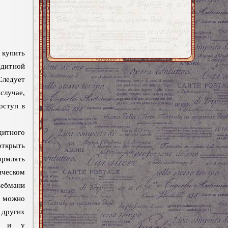
 купить
едитной
Следует
случае,
оступ в
дитного
открыть
рмлять
ическом
мани
ожно
ругих
ак и у