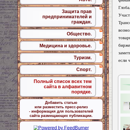
фина
Гло
Защита прав
Уча
предпринимателей и
граждан.
Тра
возмо
Общество.
товар
бирже
Медицина и здоровье.
замет
Туризм.
если 
Спорт.
Полный список всех тем
сайта в алфавитном
порядке.
Добавить статью
или разместить пресс-релиз
- информация для пользователей
сайта размещающих публикации.