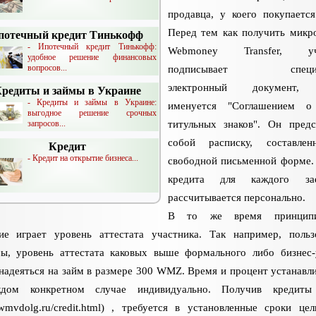
продавца, у коего покупается
Перед тем как получить микр
потечный кредит Тинькофф
- Ипотечный кредит Тинькофф:
Webmoney Transfer, уч
удобное решение финансовых
вопросов...
подписывает специа
электронный документ,
редиты и займы в Украине
- Кредиты и займы в Украине:
именуется "Соглашением о
выгодное решение срочных
запросов...
титульных знаков". Он предс
собой расписку, составле
Кредит
- Кредит на открытие бизнеса...
свободной письменной форме.
кредита для каждого за
рассчитывается персонально.
В то же время принципи
ние играет уровень аттестата участника. Так например, польз
мы, уровень аттестата каковых выше формального либо бизнес-
надеяться на займ в размере 300 WMZ. Время и процент устанавл
дом конкретном случае индивидуально. Получив кредиты 
//wmvdolg.ru/credit.html) , требуется в установленные сроки це