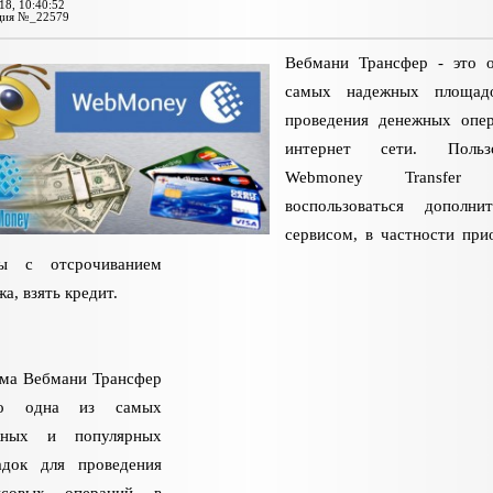
18, 10:40:52
ция №_22579
Вебмани Трансфер - это 
самых надежных площад
проведения денежных опе
интернет сети. Пользо
Webmoney Transfer 
воспользоваться дополни
сервисом, в частности при
ры с отсрочиванием
а, взять кредит.
ма Вебмани Трансфер
о одна из самых
жных и популярных
адок для проведения