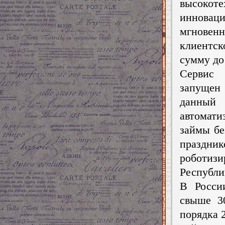
высокоте
инновац
мгновен
клиентск
сумму до
Сервис 
запущен
данны
автомат
займы бе
праздн
роботиз
Республик
В Росси
свыше 3
порядка 2