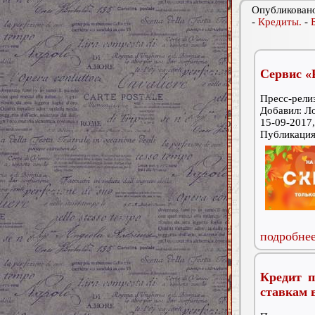
Опубликовано
-
Кредиты.
-
Сервис «
Пресс-релиз
Добавил: Л
15-09-2017,
Публикаци
подробнее
Кредит 
ставкам 