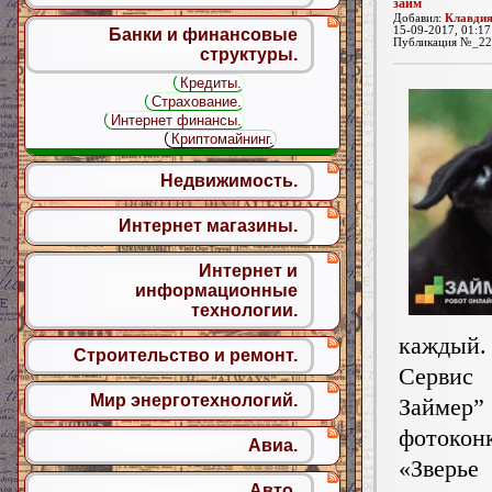
займ
Добавил:
Клавдия
15-09-2017, 01:17
Банки и финансовые
Публикация №_22
структуры.
Кредиты.
Страхование.
Интернет финансы.
Криптомайнинг.
Недвижимость.
Интернет магазины.
Интернет и
информационные
технологии.
каждый.
Строительство и ремонт.
Серви
Мир энерготехнологий.
Займер
фотокон
Авиа.
«Зверье
Авто.