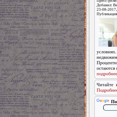
Пресс-релиз
Добавил: В
23-08-2017,
Публикаци
условиях
недвижи
Процентна
остаются 
подробнее
Читайте 
Подробнее
По