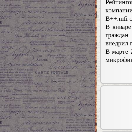
Рейтинго
компани
B++.mfi 
В январе
граждан 
внедрил 
В марте 
микрофи