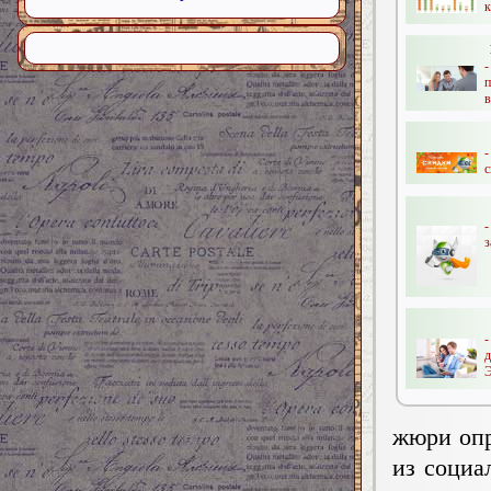
к
-
п
в
с
з
-
Э
жюри опр
из социа