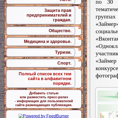
по 30 
тематич
Защита прав
предпринимателей и
группах
граждан.
«Зай
социаль
Общество.
«Вкон
Медицина и здоровье.
«Однок
участн
Туризм.
«Займе
Спорт.
конкурс
Полный список всех тем
фотогр
сайта в алфавитном
порядке.
Добавить статью
или разместить пресс-релиз
- информация для пользователей
сайта размещающих публикации.