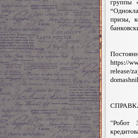
группы 
“Однокла
призы, 
банковск
Постоянн
https://w
release/z
domashni
СПРАВК
"Робот 
креди